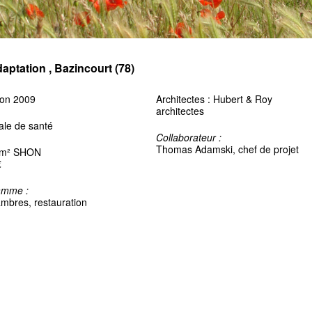
ptation , Bazincourt (78)
son 2009
Architectes : Hubert & Roy
architectes
le de santé
Collaborateur :
Thomas Adamski, chef de projet
 m² SHON
€
amme :
mbres, restauration