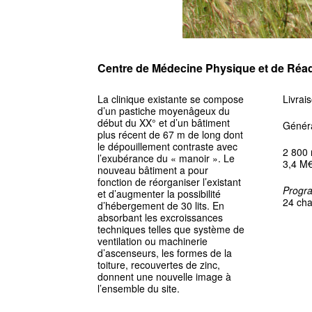
Centre de Médecine Physique et de Réada
La clinique existante se compose
Livrai
d’un pastiche moyenâgeux du
début du XX° et d’un bâtiment
Généra
plus récent de 67 m de long dont
le dépouillement contraste avec
2 800
l’exubérance du « manoir ». Le
3,4 M
nouveau bâtiment a pour
fonction de réorganiser l’existant
Progr
et d’augmenter la possibilité
24 cha
d’hébergement de 30 lits. En
absorbant les excroissances
techniques telles que système de
ventilation ou machinerie
d’ascenseurs, les formes de la
toiture, recouvertes de zinc,
donnent une nouvelle image à
l’ensemble du site.