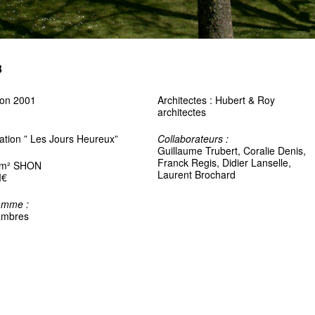
3
son 2001
Architectes : Hubert & Roy
architectes
ation ” Les Jours Heureux”
Collaborateurs :
Guillaume Trubert, Coralie Denis,
Franck Regis, Didier Lanselle,
 m² SHON
Laurent Brochard
M€
amme :
ambres