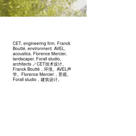
CET, engineering firm. Franck
Boutté, environment. AVEL,
acoustics. Florence Mercier,
landscaper. Forall studio,
architects ／CET技术设计。
Franck Boutté，环境。AVEL声
学。Florence Mercier，景观。
Forall studio，建筑设计。