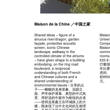
Maison de la Chine ／中国之家
Shared ideas – figure of a
Maison
sinuous river/dragon, garden
Univer
façade, protective acoustic
Compet
screen, iconic Chinese
Maison
landscape, walkway in the
commo
controlled climate of the atriums
rooms.
– have given shape to a building
€20.8 
embodying, on the ring road
巴黎国
boulevard, a reciprocal
年比赛
understanding of both French
房间、
and Chinese cultures and a
积85
shared understanding of
元。
environmental issues / 分享的点
子——蜿蜒的龙身形象、花园立
面、声学保护屏幕、典型的中式风
景、用舒适的中庭作为枢纽的步道
——使得这座矗立在环城路上的大
楼，既体现了法中文化间的互相理